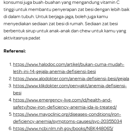
konsumsi juga buah-buahan yang mengandung vitamin C
tinggi untuk membantu penyerapan zat besi dengan lebih baik
di dalam tubuh. Untuk berjaga-jaga, boleh juga kamu
menyediakan sediaan zat besi di rumah. Sediaan zat besi
berbentuk sirup untuk anak-anak dan chew untuk kamu yang
aktivitasnya padat
Referensi:
https://www.halodoc.com/artikel/bukan-cuma-mudah-
letih-ini-14-gejala-anemia-defisiensi-besi
https://www.alodokter.com/anemia-defisiensi-besi/gejala
https://www.klikdokter.com/penyakit/anemia-defisiensi-
besi
https://www.emergency-live.com/id/health-and-
safety/how-iron-deficiency-anemia-ida-is-treated/
https://www.mayoclinic.org/diseases-conditions/iron-
deficiency-anemia/symptoms-causes/syc-20355034
https://www.ncbi.nlm.nih.gov/books/NBK448065/